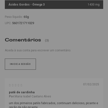
Ácidos Gordos - Ómega 3
1430 mg
Peso líquido:
65g
UPC:
5601721711029
Comentários
(3)
Aceda à sua conta para escrever um comentário.
INICIE A SESSÃO
07/02/2025
patê de sardinha
Por:
Maria Isabel Caetano Alves
um dos primeiros patês fabricados, continuam delicioso, picante e
opção de não picante