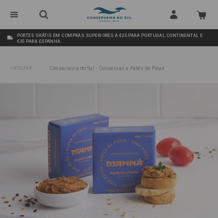
PORTES GRÁTIS EM COMPRAS SUPERIORES A €25 PARA PORTUGAL CONTINENTAL E
€35 PARA ESPANHA
VOLTAR
Conserveira do Sul - Conservas e Patés de Peixe
/
Paté de Sardinha Picante Manná 65g