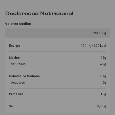
Declaração Nutricional
Valores Médios
Por 100g
Energia
1241 kj / 300 kcal
Lípidos
25g
Saturados
4,9g
Hidratos de Carbono
1,9g
Açucares
0g
Proteínas
16g
Sal
0,80 g