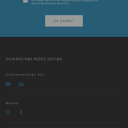
utilizados para fins de marketing e de divulgação de
ofertas da Conserveira do Sul.
EU QUERO!
SIGA-NOS NAS REDES SOCIAIS
Conserveira do Sul
Manná