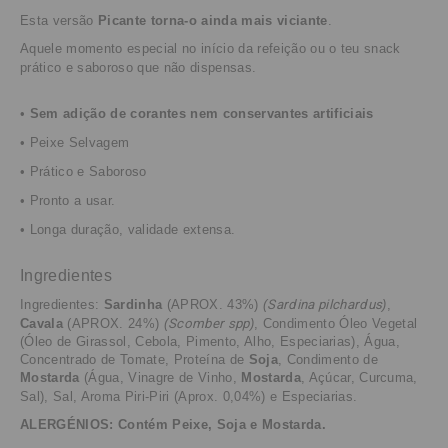
Esta versão
Picante torna-o ainda mais viciante
.
Aquele momento especial no início da refeição ou o teu snack
prático e saboroso que não dispensas.
•
Sem adição de corantes nem conservantes artificiais
• Peixe Selvagem
• Prático e Saboroso
• Pronto a usar.
• Longa duração, validade extensa.
Ingredientes
Ingredientes:
Sardinha
(APROX. 43%)
(
Sardina pilchardus
)
,
Cavala
(APROX. 24%)
(
Scomber spp
)
,
Condimento Óleo Vegetal
(Óleo de Girassol, Cebola, Pimento, Alho, Especiarias), Água,
Concentrado de Tomate, Proteína de
Soja
, Condimento de
Mostarda
(Água, Vinagre de Vinho,
Mostarda
, Açúcar, Curcuma,
Sal), Sal, Aroma Piri-Piri (Aprox. 0,04%) e Especiarias.
ALERGÉNIOS: Contém Peixe, Soja e Mostarda.