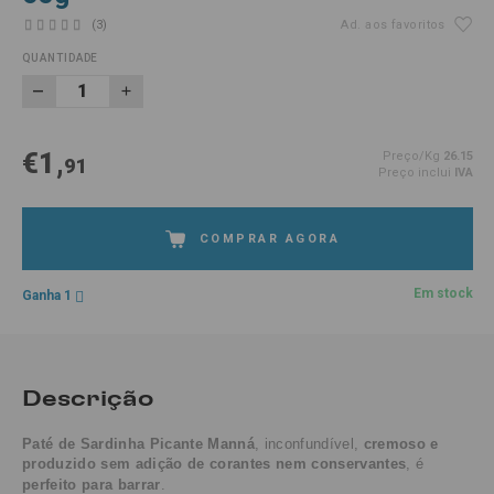
(3)
Ad. aos favoritos
QUANTIDADE
€1,
Preço/Kg
26.15
91
Preço inclui
IVA
COMPRAR AGORA
Em stock
Ganha 1
Descrição
Paté de Sardinha Picante Manná
, inconfundível,
cremoso e
produzido sem adição de corantes nem conservantes
, é
perfeito para barrar
.