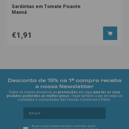
Sardinhas em Tomate Picante
Manná
€1,91
Desconto de 15% na 1ª compra receba
a nossa Newsletter
Todos os meses enviamos as
promoções
em vigor
para ter os seus
produtos preferidos ao melhor preço.
Fique também a par de todas as
novidades e curiosidades das nossas Conservas e Patés.
Autorizo que os dados pessoais recolhidos sejam