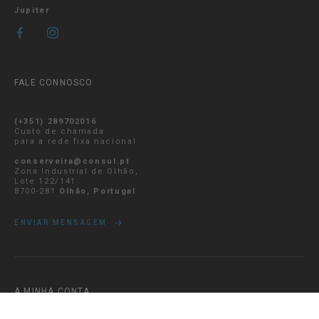
Jupiter
FALE CONNOSCO
(+351) 289702016
Custo de chamada
para a rede fixa nacional
conserveira@consul.pt
Zona Industrial de Olhão,
Lote 122/141
8700-281
Olhão, Portugal
ENVIAR MENSAGEM
A MINHA CONTA
Iniciar Sessão