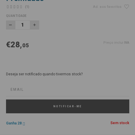
(1)
Ad. aos favoritos
QUANTIDADE
€28,
Preço inclui
IVA
05
Deseja ser notificado quando tivermos stock?
NOTIFICAR-ME
Sem stock
Ganha 28