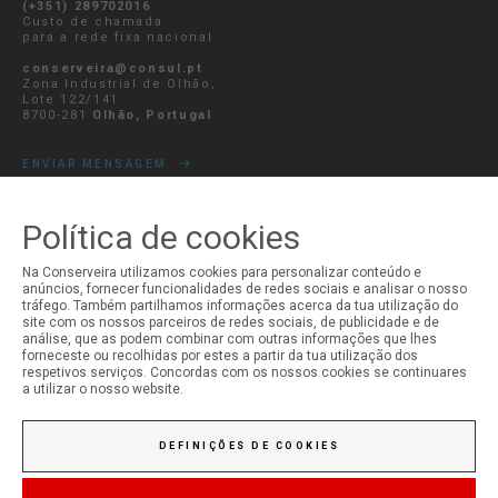
(+351) 289702016
Custo de chamada
para a rede fixa nacional
conserveira@consul.pt
Zona Industrial de Olhão,
Lote 122/141
8700-281
Olhão, Portugal
ENVIAR MENSAGEM
Política de cookies
A MINHA CONTA
Na Conserveira utilizamos cookies para personalizar conteúdo e
anúncios, fornecer funcionalidades de redes sociais e analisar o nosso
tráfego. Também partilhamos informações acerca da tua utilização do
Iniciar Sessão
site com os nossos parceiros de redes sociais, de publicidade e de
Registo
análise, que as podem combinar com outras informações que lhes
forneceste ou recolhidas por estes a partir da tua utilização dos
respetivos serviços. Concordas com os nossos cookies se continuares
a utilizar o nosso website.
DEFINIÇÕES DE COOKIES