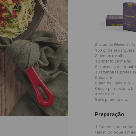
2 latas de
Filetes de C
150 gr de esparguete
2 dentes de alho
1 pimento vermelho
2 chávenas de tomate
10 azeitonas pretas 
Salsa q.b.
Sumo de limão q.b.
Queijo parmesão q.b.
Azeite q.b.
Sal e pimenta q.b.
Preparação
1. Comece por coloca
ferver. Coloque a mas