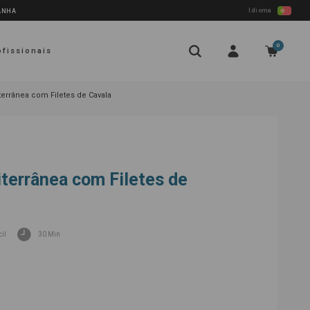
Idioma
PANHA
0
ofissionais
errânea com Filetes de Cavala
terrânea com Filetes de
il
30 Min