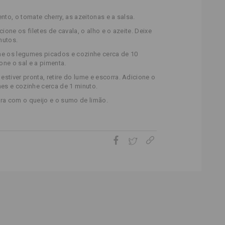
ento, o tomate cherry, as azeitonas e a salsa.
cione os filetes de cavala, o alho e o azeite. Deixe
nutos.
ne os legumes picados e cozinhe cerca de 10
one o sal e a pimenta.
stiver pronta, retire do lume e escorra. Adicione o
es e cozinhe cerca de 1 minuto.
bra com o queijo e o sumo de limão.