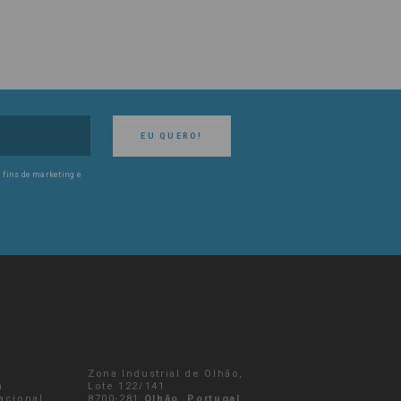
EU QUERO!
 fins de marketing e
Zona Industrial de Olhão,
a
Lote 122/141
nacional
8700-281
Olhão, Portugal