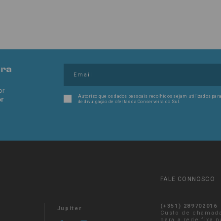
pra
or
Autorizo que os dados pessoais recolhidos sejam utilizados para
or
de divulgação de ofertas da Conserveira do Sul.
FALE CONNOSCO
(+351) 289702016
Jupiter
Custo de chamad
para a rede fixa 