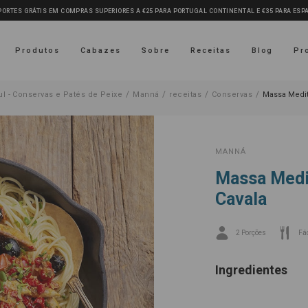
PORTES GRÁTIS EM COMPRAS SUPERIORES A €25 PARA PORTUGAL CONTINENTAL E €35 PARA ES
Produtos
Cabazes
Sobre
Receitas
Blog
Pr
/
/
/
/
ul - Conservas e Patés de Peixe
Manná
receitas
Conservas
Massa Medit
MANNÁ
Massa Medi
Cavala
2 Porções
Fác
Ingredientes