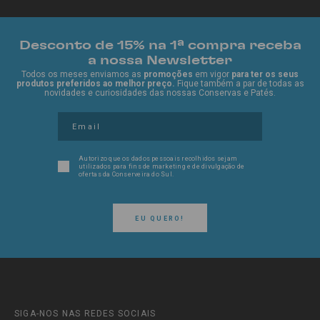
Desconto de 15% na 1ª compra receba
a nossa Newsletter
Todos os meses enviamos as
promoções
em vigor
para ter os seus
produtos preferidos ao melhor preço.
Fique também a par de todas as
novidades e curiosidades das nossas Conservas e Patés.
Autorizo que os dados pessoais recolhidos sejam
utilizados para fins de marketing e de divulgação de
ofertas da Conserveira do Sul.
EU QUERO!
SIGA-NOS NAS REDES SOCIAIS