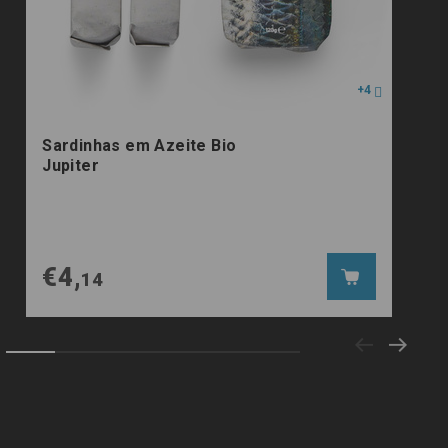
+4
Sardinhas em Azeite Bio
Fil
Jupiter
Aze
€4,
€5
14