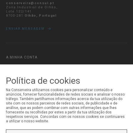
conserveira@consul.pt
Zona Industrial de Olhão,
Lote 122/141
8700-281
Olhão, Portugal
ENVIAR MENSAGEM
A MINHA CONTA
Iniciar Sessão
Registo
Política de cookies
Na Conserveira utilizamos cookies para personalizar conteúdo e
anúncios, fornecer funcionalidades de redes sociais e analisar o nosso
tráfego. Também partilhamos informações acerca da tua utilização do
site com os nossos parceiros de redes sociais, de publicidade e de
análise, que as podem combinar com outras informações que lhes
forneceste ou recolhidas por estes a partir da tua utilização dos
respetivos serviços. Concordas com os nossos cookies se continuares
a utilizar o nosso website.