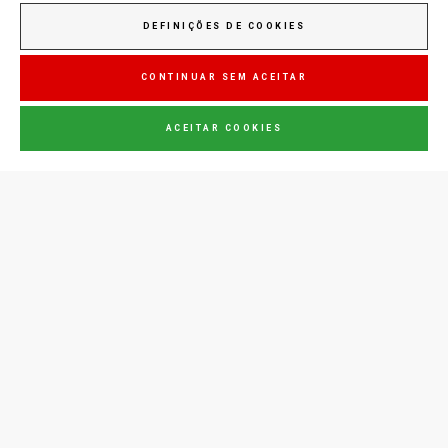
DEFINIÇÕES DE COOKIES
Manná
CONTINUAR SEM ACEITAR
ACEITAR COOKIES
Jupiter
FALE CONNOSCO
(+351) 289702016
Custo de chamada
para a rede fixa nacional
conserveira@consul.pt
Zona Industrial de Olhão,
Lote 122/141
8700-281
Olhão, Portugal