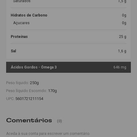
Saturados
1,5 g
Hidratos de Carbono
0g
Açucares
0g
Proteínas
25 g
Sal
1,6 g
Ácidos Gordos - Ómega 3
646 mg
Peso líquido:
250g
Peso líquido Escorrido:
170g
UPC:
5601721211154
Comentários
(0)
Aceda à sua conta para escrever um comentário.