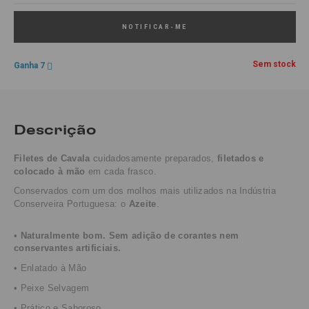
NOTIFICAR-ME
Sem stock
Ganha 7
Descrição
Filetes de Cavala
cuidadosamente preparados,
filetados e
colocado à mão
em cada frasco.
Conservados com um dos molhos mais utilizados na Indústria
Conserveira Portuguesa: o
Azeite
.
•
Naturalmente bom. Sem adição de corantes nem
conservantes
artificiais
.
•
Enlatado
à Mão
• Peixe Selvagem
• Prático e Saboroso