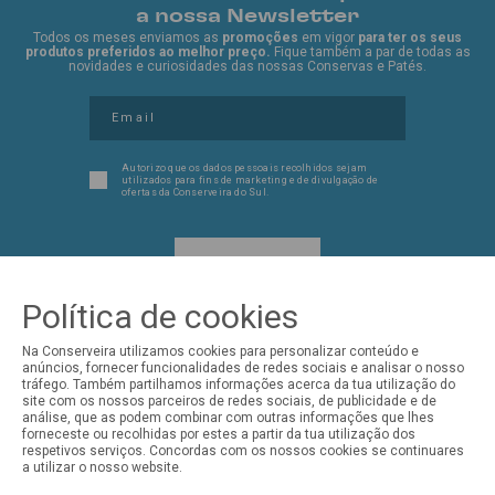
a nossa Newsletter
Todos os meses enviamos as
promoções
em vigor
para ter os seus
produtos preferidos ao melhor preço.
Fique também a par de todas as
novidades e curiosidades das nossas Conservas e Patés.
Autorizo que os dados pessoais recolhidos sejam
utilizados para fins de marketing e de divulgação de
ofertas da Conserveira do Sul.
EU QUERO!
Política de cookies
Na Conserveira utilizamos cookies para personalizar conteúdo e
anúncios, fornecer funcionalidades de redes sociais e analisar o nosso
tráfego. Também partilhamos informações acerca da tua utilização do
site com os nossos parceiros de redes sociais, de publicidade e de
SIGA-NOS NAS REDES SOCIAIS
análise, que as podem combinar com outras informações que lhes
forneceste ou recolhidas por estes a partir da tua utilização dos
respetivos serviços. Concordas com os nossos cookies se continuares
a utilizar o nosso website.
Conserveira do Sul