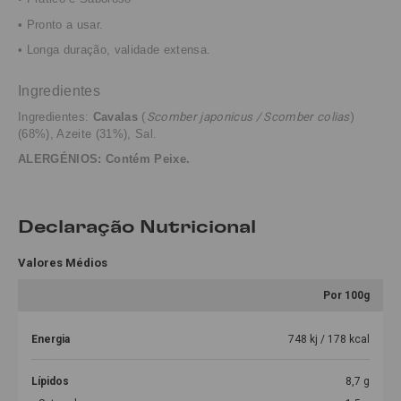
• Pronto a usar.
• Longa duração, validade extensa.
Ingredientes
Ingredientes:
Cavalas
(
Scomber japonicus / Scomber colias
)
(68%),
Azeite (31%)
,
Sal.
ALERGÉNIOS: Contém Peixe.
Declaração Nutricional
Valores Médios
Por 100g
Energia
748 kj / 178 kcal
Lípidos
8,7 g