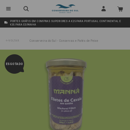
PORTES GRÁTIS EM COMPRAS SUPERIORES A €25 PARA PORTUGAL CONTINENTAL E
€35 PARA ESPANHA
VOLTAR
Conserveira do Sul - Conservas e Patés de Peixe
/
Filetes de Cavala em Azeite Manná (Frasco)
ESGOTADO