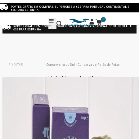
PORTES GRÁTIS EM COMPRAS SUPERIORES A €25 PARA PORTUGAL CONTINENTAL E
€35 PARA ESPANHA
0
PORTES GRÁTIS EM COMPRAS SUPERIORES A €25 PARA PORTUGAL CONTINENTAL E
€35 PARA ESPANHA
VOLTAR
Conserveira do Sul - Conservas e Patés de Peixe
/
Filetes de Cavala ao Natural Manná