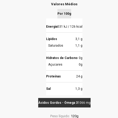
Valores Médios
Por 100g
Energia
531 kJ / 126 kcal
Lípidos
3,1 g
Saturados
1,1 g
Hidratos de Carbono
0g
Açucares
0g
Proteínas
24 g
Sal
1,3 g
Ácidos Gordos - Ómega 3
1066 mg
Peso líquido:
120g