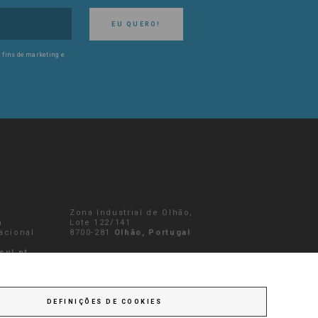
EU QUERO!
 fins de marketing e
Zona Industrial de Olhão,
a
Lote 122/141
nacional
8700-281
Olhão, Portugal
sul.pt
ENVIAR MENSAGEM
DEFINIÇÕES DE COOKIES