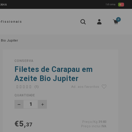
Idioma
PANHA
0
ofissionais
 Bio Jupiter
CONSERVA
Filetes de Carapau em
Azeite Bio Jupiter
(1)
Ad. aos favoritos
QUANTIDADE
€5,
Preço/Kg
39.83
37
Preço inclui
IVA