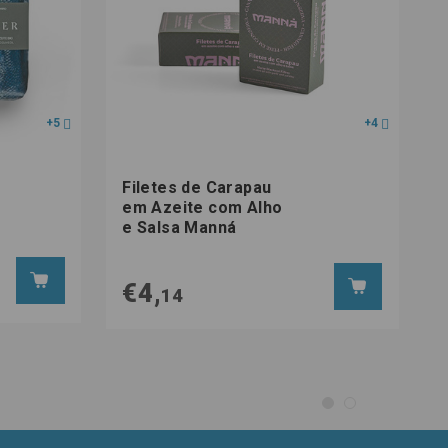
+5
+4
Filetes de Carapau
em Azeite com Alho
e Salsa Manná
€4,
14