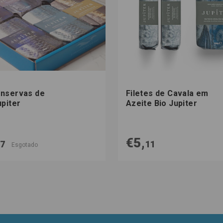
nservas de
Filetes de Cavala em
upiter
Azeite Bio Jupiter
€5,
97
11
Esgotado