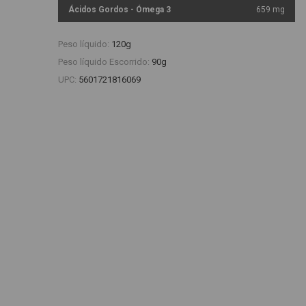
Ácidos Gordos - Ómega 3
659 mg
Peso líquido:
120g
Peso líquido Escorrido:
90g
UPC:
5601721816069