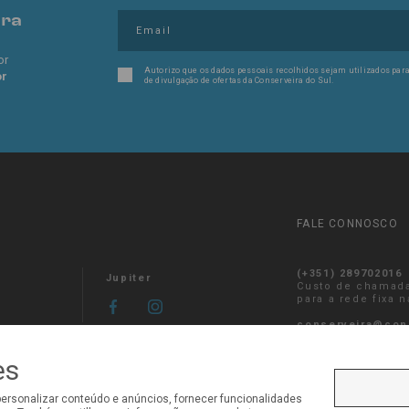
pra
or
Autorizo que os dados pessoais recolhidos sejam utilizados para
or
de divulgação de ofertas da Conserveira do Sul.
FALE CONNOSCO
(+351) 289702016
Jupiter
Custo de chamad
para a rede fixa 
conserveira@con
es
personalizar conteúdo e anúncios, fornecer funcionalidades