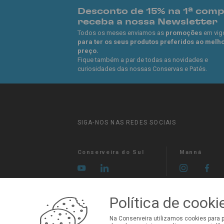
Desconto de 15% na 1ª com
receba a nossa Newsletter
Todos os meses enviamos as
promoções
em vig
para ter os seus produtos preferidos ao melh
preço.
Fique também a par de todas as novidades e
curiosidades das nossas Conservas e Patés.
SIGA-NOS NAS REDES SOCIAIS
Conserveira do Sul
Manná
Política de cooki
Na Conserveira utilizamos cookies para 