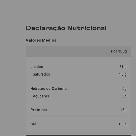
Declaração Nutricional
Valores Médios
Por 100g
Lípidos
31 g
Saturados
4,6 g
Hidratos de Carbono
0g
Açucares
0g
Proteínas
16g
Sal
1,3 g