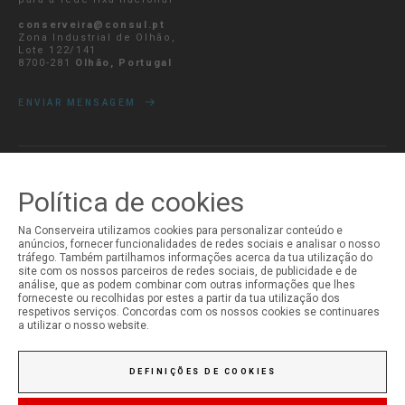
conserveira@consul.pt
Zona Industrial de Olhão,
Lote 122/141
8700-281
Olhão, Portugal
ENVIAR MENSAGEM
A MINHA CONTA
Política de cookies
Iniciar Sessão
Na Conserveira utilizamos cookies para personalizar conteúdo e
Registo
anúncios, fornecer funcionalidades de redes sociais e analisar o nosso
tráfego. Também partilhamos informações acerca da tua utilização do
site com os nossos parceiros de redes sociais, de publicidade e de
análise, que as podem combinar com outras informações que lhes
forneceste ou recolhidas por estes a partir da tua utilização dos
respetivos serviços. Concordas com os nossos cookies se continuares
a utilizar o nosso website.
DEFINIÇÕES DE COOKIES