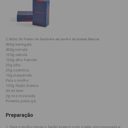
2 latas de
Filetes de Sardinha em molho de tomate Manná
400g beringela
400g tomate
120g cebola
120g alho francês
20g alho
20g coentros
10g manjericão
Para o molho:
100g feijão branco
50 ml leite
2g noz-moscada
Pimenta preta q.b.
Preparação
1. Para o molho triture o feijão branco com o leite, noz-moscada e