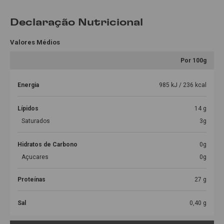
Declaração Nutricional
Valores Médios
Por 100g
Energia
985 kJ / 236 kcal
Lípidos
14 g
Saturados
3g
Hidratos de Carbono
0g
Açucares
0g
Proteínas
27 g
Sal
0,40 g