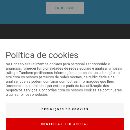
EU QUERO!
SIGA-NOS NAS REDES SOCIAIS
Política de cookies
Conserveira do Sul
Na Conserveira utilizamos cookies para personalizar conteúdo e
anúncios, fornecer funcionalidades de redes sociais e analisar o nosso
tráfego. Também partilhamos informações acerca da tua utilização do
site com os nossos parceiros de redes sociais, de publicidade e de
análise, que as podem combinar com outras informações que lhes
forneceste ou recolhidas por estes a partir da tua utilização dos
respetivos serviços. Concordas com os nossos cookies se continuares
Manná
a utilizar o nosso website.
DEFINIÇÕES DE COOKIES
Jupiter
CONTINUAR SEM ACEITAR