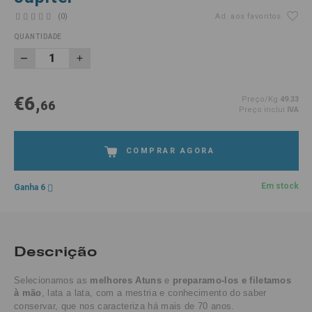
(0)
Ad. aos favoritos
QUANTIDADE
€6,
Preço/Kg
49.33
66
Preço inclui
IVA
COMPRAR AGORA
Em stock
Ganha 6
Descrição
Selecionamos as
melhores Atuns
e
preparamo-los e filetamos
à mão
, lata a lata, com a mestria e conhecimento do saber
conservar, que nos caracteriza há mais de 70 anos.