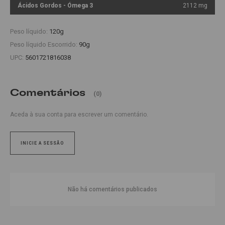
Ácidos Gordos - Ómega 3
2112 mg
Peso líquido:
120g
Peso líquido Escorrido:
90g
UPC:
5601721816038
Comentários
(0)
Aceda à sua conta para escrever um comentário.
INICIE A SESSÃO
Não há comentários publicados