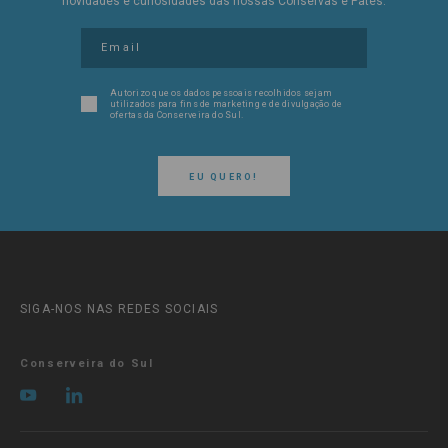
novidades e curiosidades das nossas Conservas e Patés.
Autorizo que os dados pessoais recolhidos sejam
utilizados para fins de marketing e de divulgação de
ofertas da Conserveira do Sul.
EU QUERO!
SIGA-NOS NAS REDES SOCIAIS
Conserveira do Sul