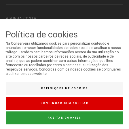
A MINHA CONTA
Iniciar Sessão
Política de cookies
Registo
Na Conserveira utilizamos cookies para personalizar conteúdo e
anúncios, fornecer funcionalidades de redes sociais e analisar o nosso
tráfego. Também partilhamos informações acerca da tua utilização do
site com os nossos parceiros de redes sociais, de publicidade e de
análise, que as podem combinar com outras informações que lhes
forneceste ou recolhidas por estes a partir da tua utilização dos
respetivos serviços. Concordas com os nossos cookies se continuares
a utilizar o nosso website.
DEFINIÇÕES DE COOKIES
CONTINUAR SEM ACEITAR
ACEITAR COOKIES
© Copyright 2026 Conserveira do Sul. Todos os direitos reservados