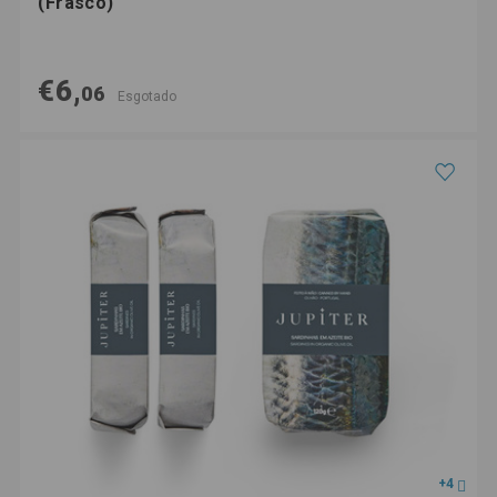
(Frasco)
€6,
06
Esgotado
+4