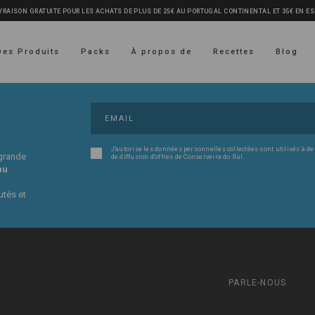
VRAISON GRATUITE POUR LES ACHATS DE PLUS DE 25€ AU PORTUGAL CONTINENTAL ET 35€ EN E
Des Produits
Packs
À propos de
Recettes
Blog
J'autorise les données personnelles collectées sont utilisés à de
 grande
de diffusion d'offres de Conserveira do Sul.
au
utés et
PARLE-NOUS