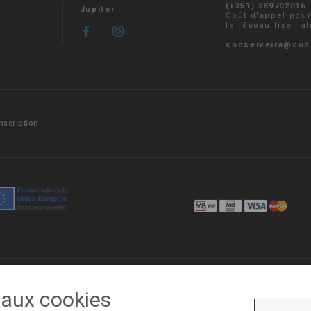
(+351) 289702016
Jupiter
Coût d'appel pou
le réseau fixe nat
conserveira@con
Inscription
dos
Chaîne d'éthique et de conduite
Politique de Confidentia
e aux cookies