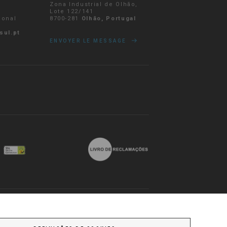
Zona Industrial de Olhão,
r
Lote 122/141
ional
8700-281
Olhão, Portugal
sul.pt
ENVOYER LE MESSAGE
lité
Termes et Conditions
Livraisons et retours