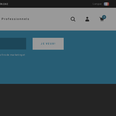
Langue
SPAGNE
0
Professionnels
JE VEUX!
s fins de marketing et