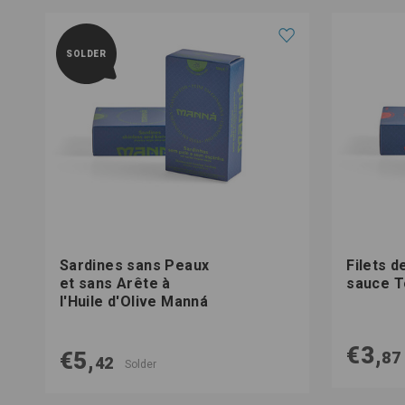
SOLDER
Sardines sans Peaux
Filets d
et sans Arête à
sauce 
l'Huile d'Olive Manná
€3,
€5,
87
42
Solder