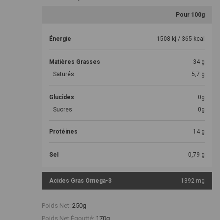
Pour 100g
Énergie
1508 kj / 365 kcal
Matières Grasses
34 g
Saturés
5,7 g
Glucides
0g
Sucres
0g
Protéines
14 g
Sel
0,79 g
Acides Gras Omega-3
1392 mg
Poids Net:
250g
Poids Net Égoutté:
170g