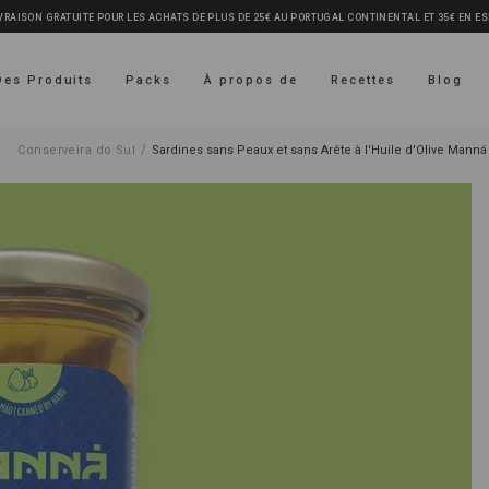
VRAISON GRATUITE POUR LES ACHATS DE PLUS DE 25€ AU PORTUGAL CONTINENTAL ET 35€ EN E
Des Produits
Packs
À propos de
Recettes
Blog
/
Conserveira do Sul
Sardines sans Peaux et sans Arête à l'Huile d'Olive Manná