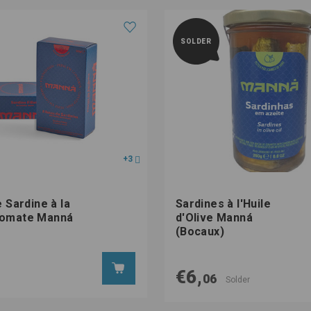
SOLDER
+3
e Sardine à la
Sardines à l'Huile
Tomate Manná
d'Olive Manná
(Bocaux)
€6,
06
Solder