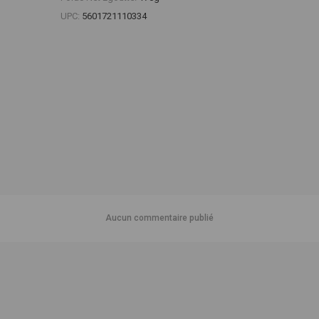
UPC:
5601721110334
Aucun commentaire publié