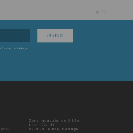
JE VEUX!
s fins de marketing et
Zona Industrial de Olhão,
r
Lote 122/141
ional
8700-281
Olhão, Portugal