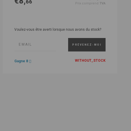
€8,
66
Prix comprend
TVA
Voulez-vous être averti lorsque nous avons du stock?
PRÉVENEZ-MOI
WITHOUT_STOCK
Gagne 8