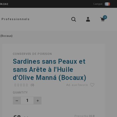
Langue
SPAGNE
0
Professionnels
 (Bocaux)
CONSERVES DE POISSON
Sardines sans Peaux et
sans Arête à l'Huile
d'Olive Manná (Bocaux)
(0)
Ad. aux favoris
QUANTITY
Preço/Kg
30.8