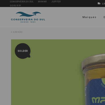
CONSERVEIRA DO SUL
MANNÁ
JUPITER
LI
GOOD BOY
Marques
ARRIÈRE
SOLDER