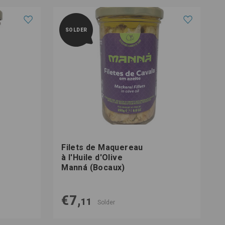
SOLDER
Filets de Maquereau
F
à l'Huile d'Olive
l
Manná (Bocaux)
€7,
11
Solder