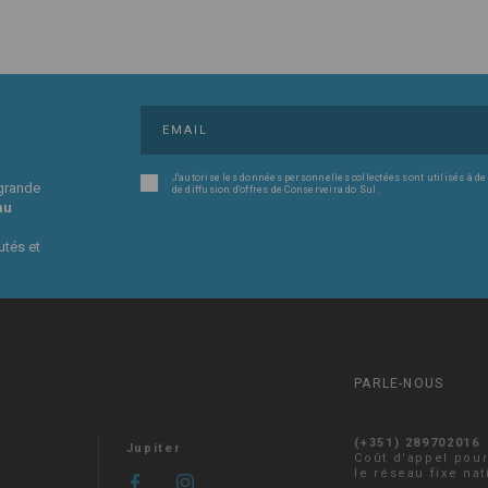
J'autorise les données personnelles collectées sont utilisés à de
 grande
de diffusion d'offres de Conserveira do Sul.
au
utés et
PARLE-NOUS
(+351) 289702016
Jupiter
Coût d'appel pou
le réseau fixe nat