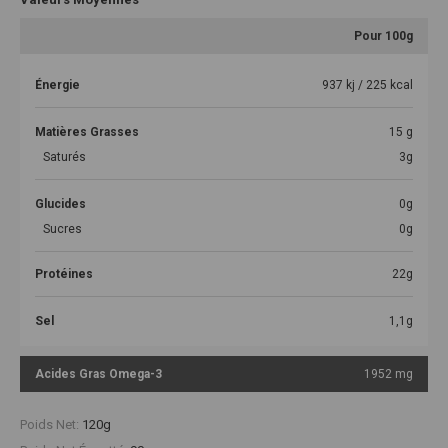
Pour 100g
Énergie
937 kj / 225 kcal
Matières Grasses
15 g
Saturés
3g
Glucides
0g
Sucres
0g
Protéines
22g
Sel
1,1g
Acides Gras Omega-3
1952 mg
Poids Net:
120g