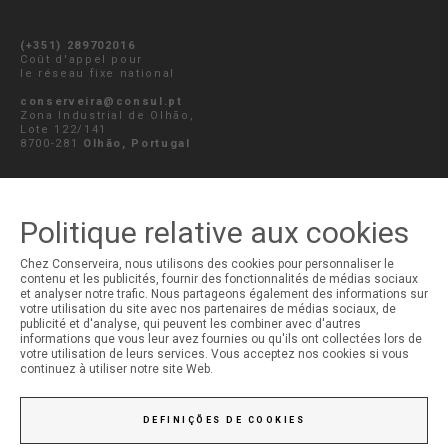
(+351) 289702016
Coût d'appel pour
le réseau fixe national
conserveira@consul.pt
Zona Industrial de Olhão,
Lote 122/141
8700-281
Olhão, Portugal
ENVOYER LE MESSAGE
Politique relative aux cookies
Chez Conserveira, nous utilisons des cookies pour personnaliser le
contenu et les publicités, fournir des fonctionnalités de médias sociaux
MON COMPTE
et analyser notre trafic. Nous partageons également des informations sur
votre utilisation du site avec nos partenaires de médias sociaux, de
Ouverture de Session
publicité et d'analyse, qui peuvent les combiner avec d'autres
Inscription
informations que vous leur avez fournies ou qu'ils ont collectées lors de
votre utilisation de leurs services. Vous acceptez nos cookies si vous
continuez à utiliser notre site Web.
DEFINIÇÕES DE COOKIES