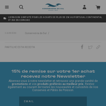
LIVRAISON GRATUITE POUR LES ACHATS DE PLUS DE 25€ AU PORTUGAL CONTINENTAL
ET 35€ EN ESPAGNE
/
ARRIÈRE
Conserveira do Sul
PARTILHE ESTA RECEITA
15% de remise sur votre 1er achat
recevez notre Newsletter
Abonnez-vous à notre newsletter et retrouvez une grande variété de
promotions
et vos
produits préférés au meilleur prix.
Restez
également au courant de toutes les nouveautés et curiosités de nos
Conserves et Pâtés de Poisson.