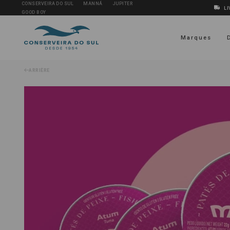
CONSERVEIRA DO SUL
MANNÁ
JUPITER
LI
GOOD BOY
Marques
ARRIÈRE