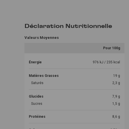
Déclaration Nutritionnelle
Valeurs Moyennes
Pour 100g
Énergie
976 kJ / 235 kcal
Matières Grasses
19 g
Saturés
2,3 g
Glucides
7,9 g
Sucres
1,5 g
Protéines
8,6 g