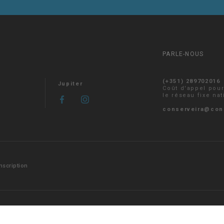
PARLE-NOUS
(+351) 289702016
Jupiter
Coût d'appel pou
le réseau fixe nat
conserveira@con
Inscription