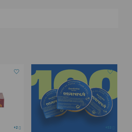
+2
+53