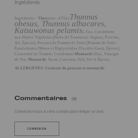
Ingrédients
Thunnus
Ingrédients :
Thon
(env. 45%) (
obesus, Thunnus albacares,
Katsuwonus pelamis
), Eau,
Condiment
aux Huiles Végétales (Huile de Tournesol, Oignon, Poivron,
Ail, Épices), Flocons de Pomme de Terre [Pomme de Terre,
Émulsifiants (Mono et Diglycérides D’acides Gras), Épices],
Concentré de Tomate, Condiment
Moutarde
(Eau, Vinaigre
de Vin,
Moutarde
, Sucre, Curcuma, Sel), Sel et Épices.
ALLERGÈNES: Contient du poisson et moutarde.
Commentaires
(0)
Connectez-vous à votre compte pour rédiger un avis.
CONNEXION