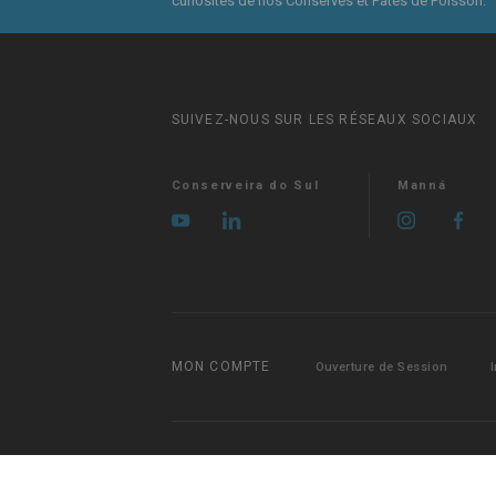
curiosités de nos Conserves et Pâtés de Poisson.
SUIVEZ-NOUS SUR LES RÉSEAUX SOCIAUX
Conserveira do Sul
Manná
MON COMPTE
Ouverture de Session