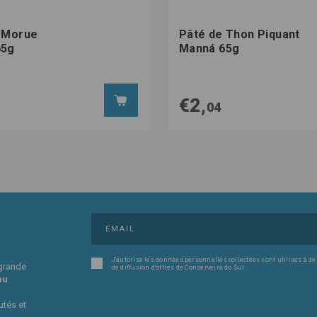
 Morue
Pâté de Thon Piquant
65g
Manná 65g
€2,
04
J'autorise les données personnelles collectées sont utilisés à de
 grande
de diffusion d'offres de Conserveira do Sul.
au
utés et