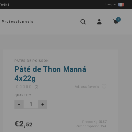
Langue
SPAGNE
0
Professionnels
PATES DE POISSON
Pâté de Thon Manná
4x22g
(0)
Ad. aux favoris
QUANTITY
€2,
Preço/Kg
25.57
52
Prix comprend
TVA