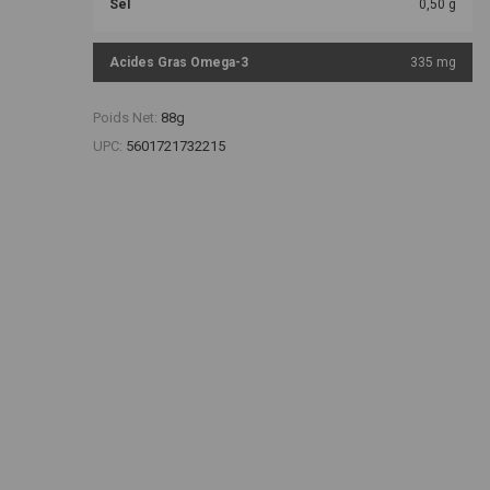
Sel
0,50 g
Acides Gras Omega-3
335 mg
Poids Net:
88g
UPC:
5601721732215