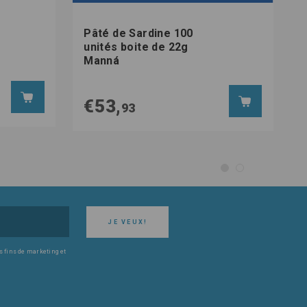
Pâté de Sardine 100
unités boite de 22g
Manná
€53,
93
JE VEUX!
s fins de marketing et