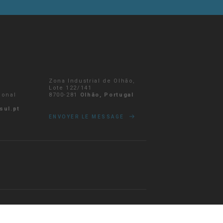
Zona Industrial de Olhão,
r
Lote 122/141
ional
8700-281
Olhão, Portugal
sul.pt
ENVOYER LE MESSAGE