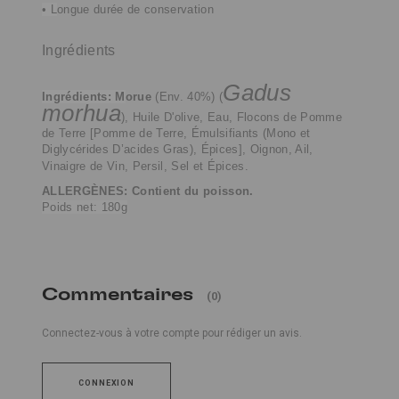
• L
ongue durée de conservation
Ingrédients
Gadus
Ingrédients: M
orue
(Env. 40%) (
morhua
),
Huile D'olive, Eau, Flocons de Pomme
de Terre [Pomme de Terre, Émulsifiants (Mono et
Diglycérides D’acides Gras), Épices], Oignon, Ail,
Vinaigre de Vin, Persil, Sel et Épices.
ALLERGÈNES: Contient du poisson.
Poids net: 180g
Commentaires
(0)
Connectez-vous à votre compte pour rédiger un avis.
CONNEXION