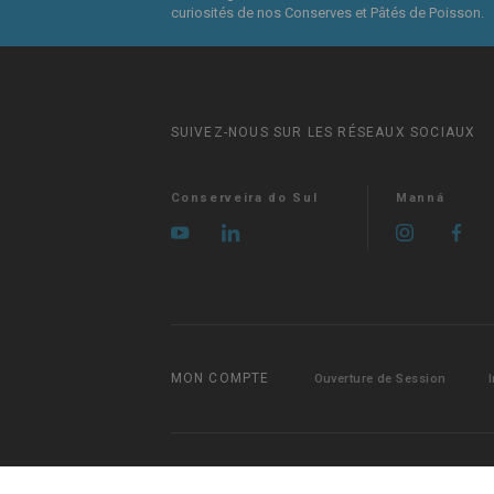
curiosités de nos Conserves et Pâtés de Poisson.
SUIVEZ-NOUS SUR LES RÉSEAUX SOCIAUX
Conserveira do Sul
Manná
MON COMPTE
Ouverture de Session