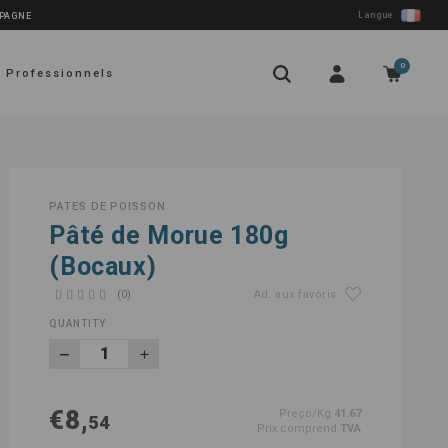
Langue
SPAGNE
0
Professionnels
PATES DE POISSON
Pâté de Morue 180g
(Bocaux)
(0)
Ad. aux favoris
QUANTITY
€8,
Preço/Kg
41.67
54
Prix comprend
TVA