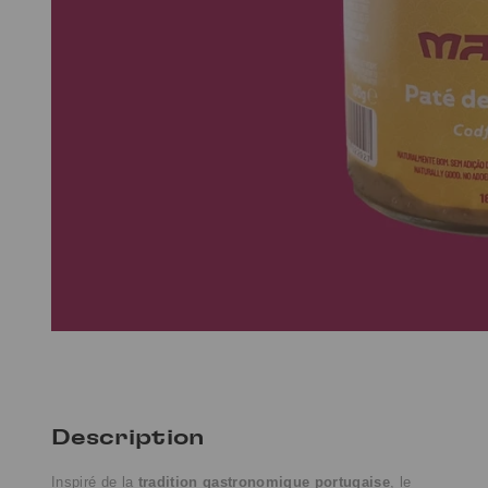
Description
Inspiré de la
tradition gastronomique portugaise
, l
e