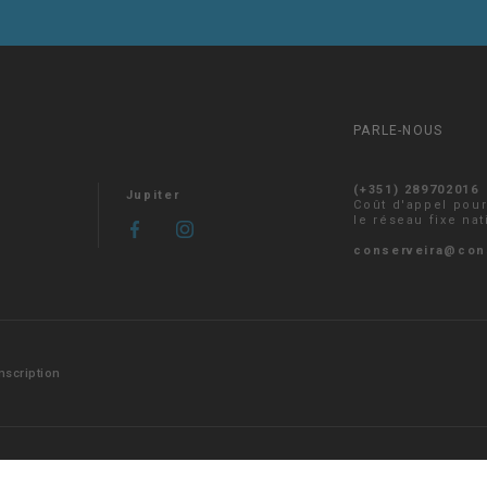
PARLE-NOUS
(+351) 289702016
Jupiter
Coût d'appel pou
le réseau fixe nat
conserveira@con
Inscription