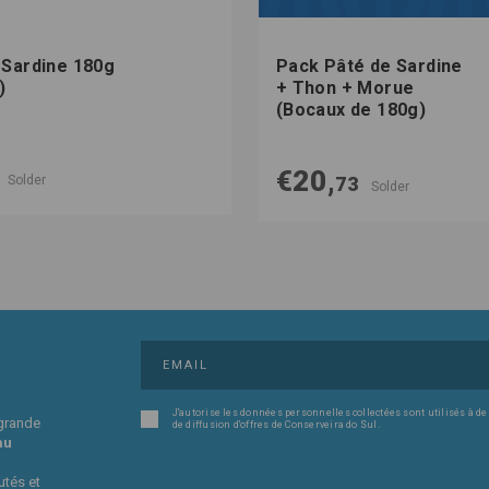
 Sardine 180g
Pack Pâté de Sardine
)
+ Thon + Morue
(Bocaux de 180g)
€20,
Solder
73
Solder
J'autorise les données personnelles collectées sont utilisés à de
 grande
de diffusion d'offres de Conserveira do Sul.
au
utés et