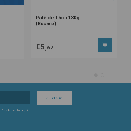
Pâté de Thon 180g
(Bocaux)
€5,
67
JE VEUX!
s fins de marketing et