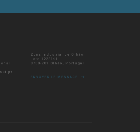
Zona Industrial de Olhão,
r
Lote 122/141
ional
8700-281
Olhão, Portugal
sul.pt
ENVOYER LE MESSAGE