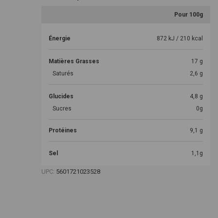
Pour 100g
Énergie
872 kJ / 210 kcal
Matières Grasses
17 g
Saturés
2,6 g
Glucides
4,8 g
Sucres
0g
Protéines
9,1 g
Sel
1,1g
UPC:
5601721023528