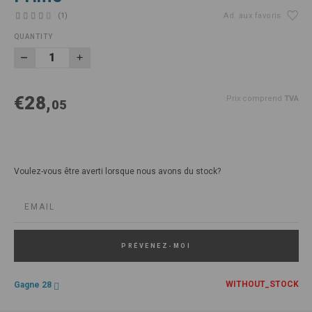
(1)
Ad. aux favoris
QUANTITY
€28,
Prix comprend
TVA
05
Voulez-vous être averti lorsque nous avons du stock?
PRÉVENEZ-MOI
WITHOUT_STOCK
Gagne 28