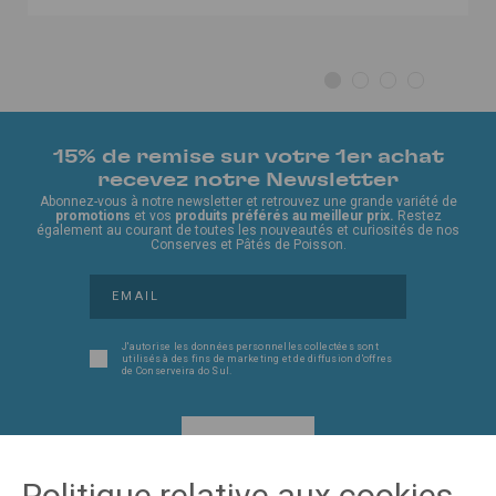
15% de remise sur votre 1er achat
recevez notre Newsletter
Abonnez-vous à notre newsletter et retrouvez une grande variété de
promotions
et vos
produits préférés au meilleur prix.
Restez
également au courant de toutes les nouveautés et curiosités de nos
Conserves et Pâtés de Poisson.
J'autorise les données personnelles collectées sont
utilisés à des fins de marketing et de diffusion d'offres
de Conserveira do Sul.
JE VEUX!
Politique relative aux cookies