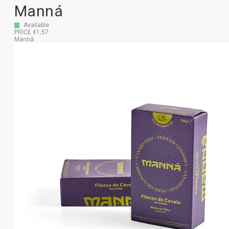
Manná
Available
PRICE €1,57
Manná