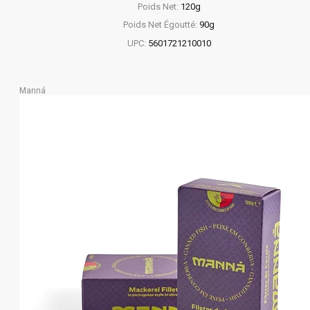
Poids Net:
120g
Poids Net Égoutté:
90g
UPC:
5601721210010
Manná