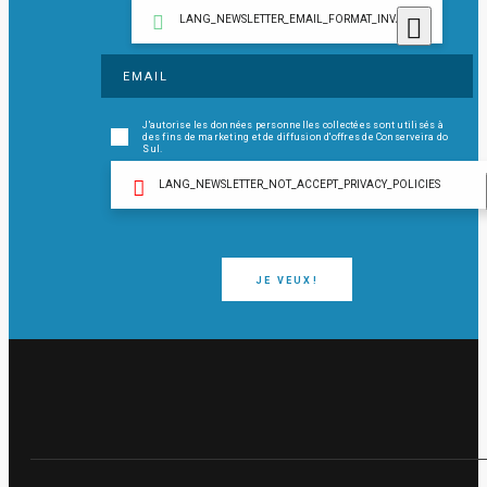
LANG_NEWSLETTER_EMAIL_FORMAT_INVALID
J'autorise les données personnelles collectées sont utilisés à
des fins de marketing et de diffusion d'offres de Conserveira do
Sul.
LANG_NEWSLETTER_NOT_ACCEPT_PRIVACY_POLICIES
JE VEUX!