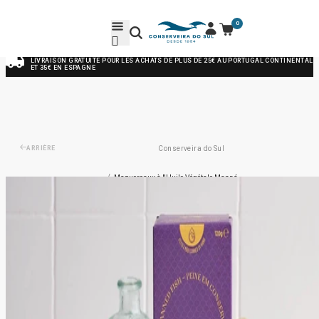
0
LIVRAISON GRATUITE POUR LES ACHATS DE PLUS DE 25€ AU PORTUGAL CONTINENTAL
ET 35€ EN ESPAGNE
ARRIÈRE
Conserveira do Sul
/
Maquereaux à l'Huile Végétale Manná