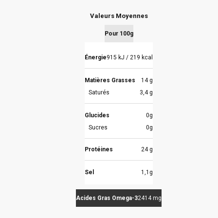
Valeurs Moyennes
Pour 100g
Énergie
915 kJ / 219 kcal
Matières Grasses
14 g
Saturés
3,4 g
Glucides
0g
Sucres
0g
Protéines
24 g
Sel
1,1g
Acides Gras Omega-3
2414 mg