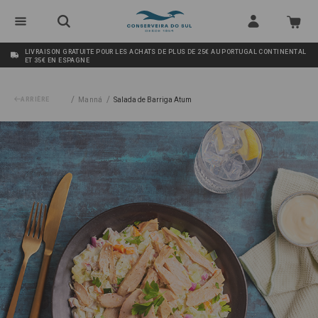
LIVRAISON GRATUITE POUR LES ACHATS DE PLUS DE 25€ AU PORTUGAL CONTINENTAL
ET 35€ EN ESPAGNE
/
/
ARRIÈRE
Manná
Salada de Barriga Atum