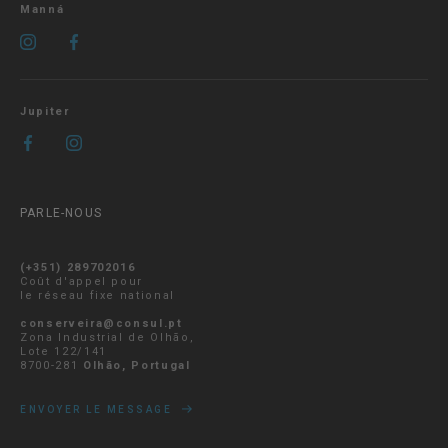
Manná
Jupiter
PARLE-NOUS
(+351) 289702016
Coût d'appel pour
le réseau fixe national
conserveira@consul.pt
Zona Industrial de Olhão,
Lote 122/141
8700-281
Olhão, Portugal
ENVOYER LE MESSAGE