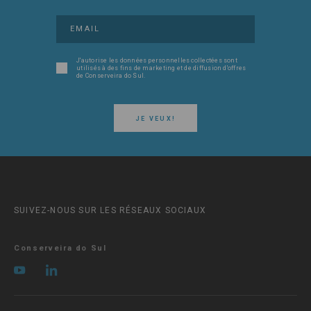
J'autorise les données personnelles collectées sont
utilisés à des fins de marketing et de diffusion d'offres
de Conserveira do Sul.
JE VEUX!
SUIVEZ-NOUS SUR LES RÉSEAUX SOCIAUX
Conserveira do Sul