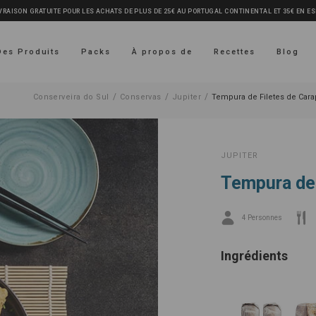
VRAISON GRATUITE POUR LES ACHATS DE PLUS DE 25€ AU PORTUGAL CONTINENTAL ET 35€ EN E
Des Produits
Packs
À propos de
Recettes
Blog
/
/
/
Conserveira do Sul
Conservas
Jupiter
Tempura de Filetes de Car
JUPITER
Tempura de 
4 Personnes
Ingrédients