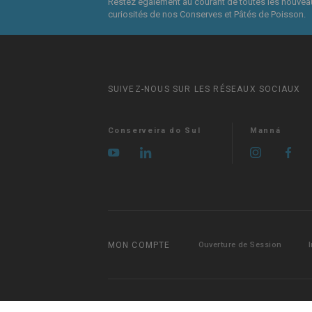
Restez également au courant de toutes les nouvea
curiosités de nos Conserves et Pâtés de Poisson.
SUIVEZ-NOUS SUR LES RÉSEAUX SOCIAUX
Conserveira do Sul
Manná
MON COMPTE
Ouverture de Session