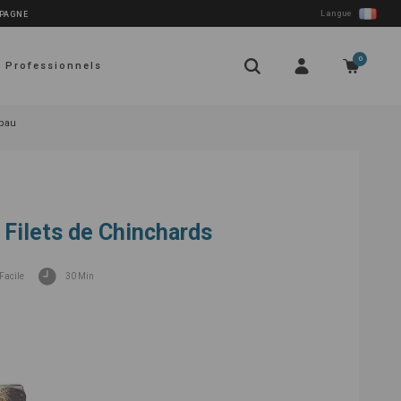
Langue
SPAGNE
0
Professionnels
apau
Filets de Chinchards
Facile
30 Min