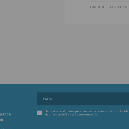
PARTILHE ESTA RECEITA
J'autorise les données personnelles collectées sont utilisés à de
 grande
de diffusion d'offres de Conserveira do Sul.
au