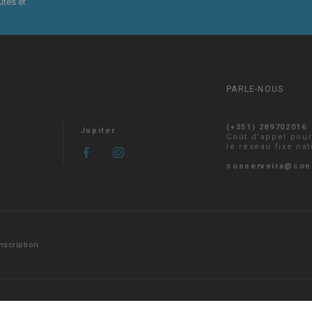
utés et
PARLE-NOUS
(+351) 289702016
Jupiter
Coût d'appel pou
le réseau fixe nat
conserveira@con
Inscription