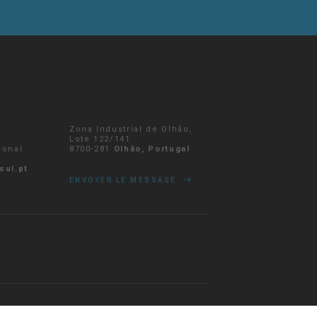
Zona Industrial de Olhão,
r
Lote 122/141
ional
8700-281
Olhão, Portugal
sul.pt
ENVOYER LE MESSAGE