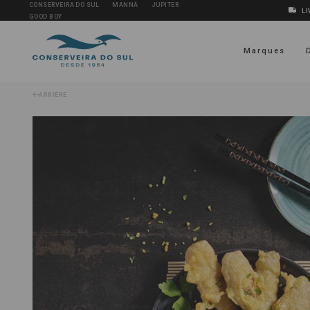
CONSERVEIRA DO SUL
MANNÁ
JUPITER
LI
GOOD BOY
Marques
ARRIÈRE