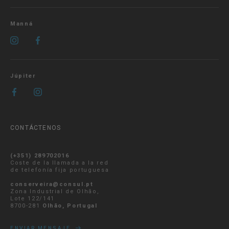
Manná
Júpiter
CONTÁCTENOS
(+351) 289702016
Coste de la llamada a la red
de telefonía fija portuguesa
conserveira@consul.pt
Zona Industrial de Olhão,
Lote 122/141
8700-281
Olhão, Portugal
ENVIAR MENSAJE